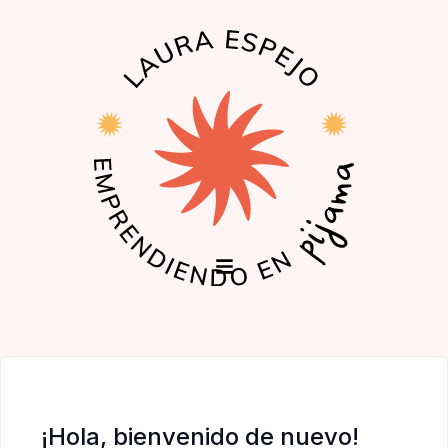
EL PODCAST
LA COMUNIDAD
¡Hola, bienvenido de nuevo!