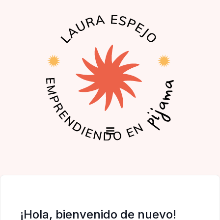
EL PODCAST
LA COMUNIDAD
¡Hola, bienvenido de nuevo!