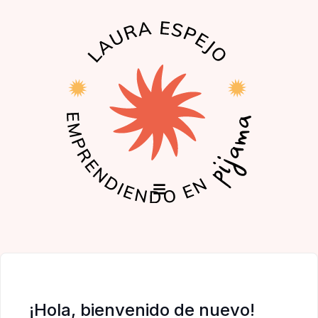
EL PODCAST
LA COMUNIDAD
¡Hola, bienvenido de nuevo!