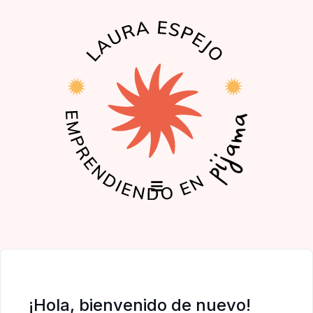
EL PODCAST
LA COMUNIDAD
¡Hola, bienvenido de nuevo!