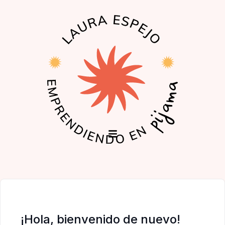
EL PODCAST
LA COMUNIDAD
¡Hola, bienvenido de nuevo!