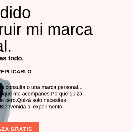
dido
ruir mi marca
l.
as todo.
REPLICARLO
na consulta o una marca personal...
ero que me acompañes.Porque quizá
e cero.Quizá solo necesites
.Bienvenida al experimento.
AZA GRATIS