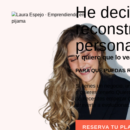
He deci
reconst
persona
Y quiero que lo ve
PARA QUE PUEDAS 
Si tienes un negocio, u
o quieres tenerlo.Qui
no necesites empezar d
atreverte a evolucionar
RESERVA TU PL