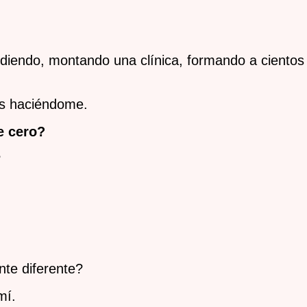
iendo, montando una clínica, formando a cientos d
es haciéndome.
e cero?
?
te diferente?
mí.