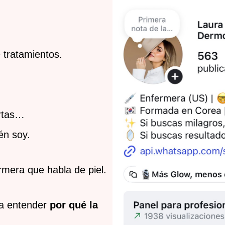
 tratamientos.
rtas…
én soy.
rmera que habla de piel.
 a entender
por qué la